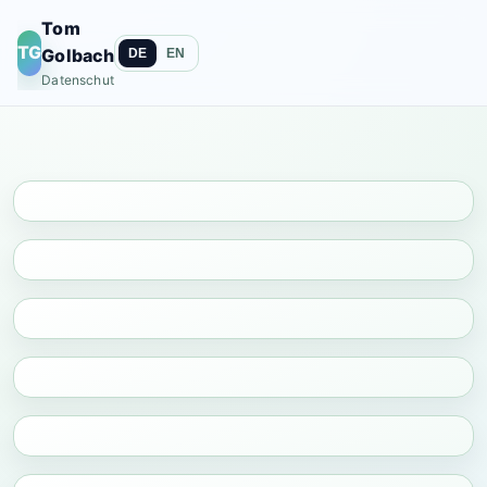
Tom
TG
Golbach
DE
EN
Datenschutz · App